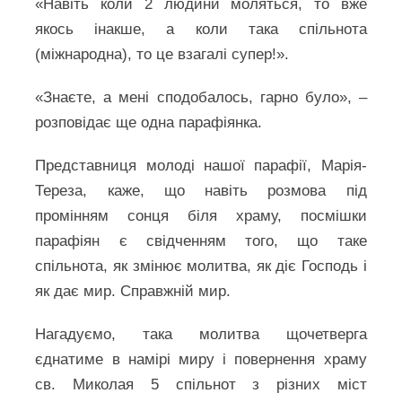
«Навіть коли 2 людини моляться, то вже
якось інакше, а коли така спільнота
(міжнародна), то це взагалі супер!».
«Знаєте, а мені сподобалось, гарно було», –
розповідає ще одна парафіянка.
Представниця молоді нашої парафії, Марія-
Тереза, каже, що навіть розмова під
промінням сонця біля храму, посмішки
парафіян є свідченням того, що таке
спільнота, як змінює молитва, як діє Господь і
як дає мир. Справжній мир.
Нагадуємо, така молитва щочетверга
єднатиме в намірі миру і повернення храму
св. Миколая 5 спільнот з різних міст