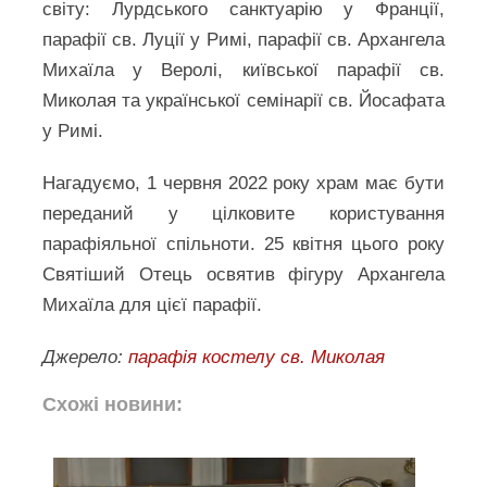
світу: Лурдського санктуарію у Франції,
парафії св. Луції у Римі, парафії св. Архангела
Михаїла у Веролі, київської парафії св.
Миколая та української семінарії св. Йосафата
у Римі.
Нагадуємо, 1 червня 2022 року храм має бути
переданий у цілковите користування
парафіяльної спільноти. 25 квітня цього року
Святіший Отець освятив фігуру Архангела
Михаїла для цієї парафії.
Джерело:
парафія костелу св. Миколая
Схожі новини: