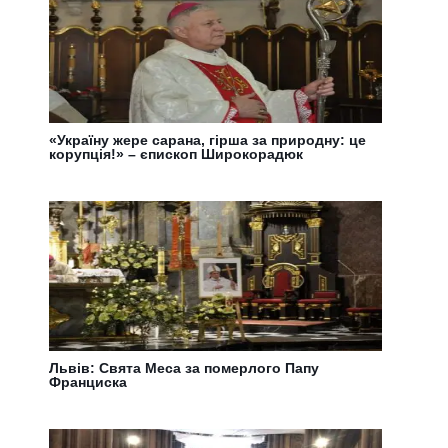
«Україну жере сарана, гірша за природну: це
корупція!» – єпископ Широкорадюк
Львів: Свята Меса за померлого Папу
Франциска