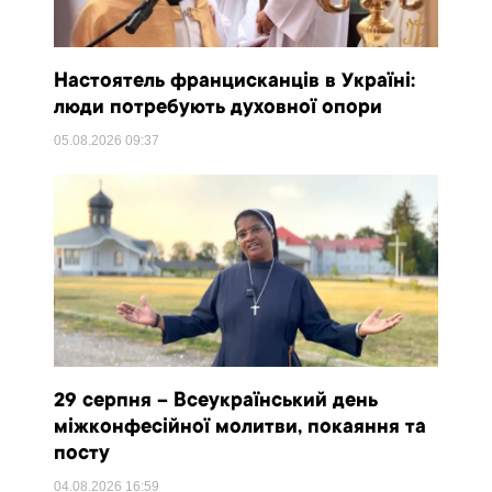
Настоятель францисканців в Україні:
люди потребують духовної опори
05.08.2026
09:37
29 серпня – Всеукраїнський день
міжконфесійної молитви, покаяння та
посту
04.08.2026
16:59