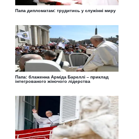
Папа дипломатам: трудитись у служінні миру
Папа: блаженна Арміда Бареллі – приклад
інтегрованого жіночого лідерства