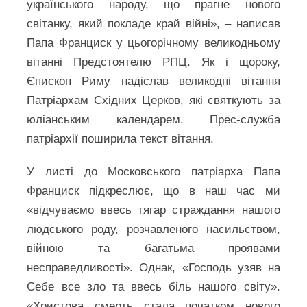
українського народу, що прагне нового
світанку, який покладе край війні», – написав
Папа Франциск у цьогорічному великодньому
вітанні Предстоятелю РПЦ. Як і щороку,
Єпископ Риму надіслав великодні вітання
Патріархам Східних Церков, які святкують за
юліанським календарем. Прес-служба
патріархії поширила текст вітання.
У листі до Московського патріарха Папа
Франциск підкреслює, що в наш час ми
«відчуваємо ввесь тягар страждання нашого
людського роду, розчавленого насильством,
війною та багатьма проявами
несправедливості». Однак, «Господь узяв на
Себе все зло та ввесь біль нашого світу».
«Христова смерть стала початком нового