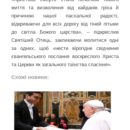
життя та визволення від кайданів гріха й
причиною нашої пасхальної радості,
відкриваючи для всіх дорогу від тіней пітьми
до світла Божого царства», – підкреслив
Святіший Отець, закликаючи молитися одні
за одних, щоб «нести вірогідне свідчення
євангельського послання воскреслого Христа
та Церкви як загального таїнства спасіння».
Схожі новини: