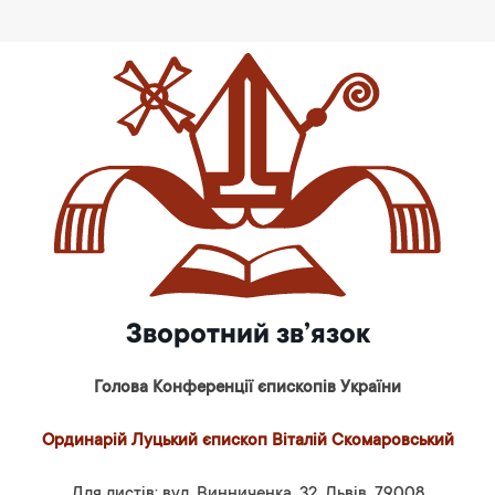
Зворотний зв’язок
Голова Конференції єпископів України
Ординарій Луцький єпископ Віталій Скомаровський
Для листів: вул. Винниченка, 32, Львів, 79008