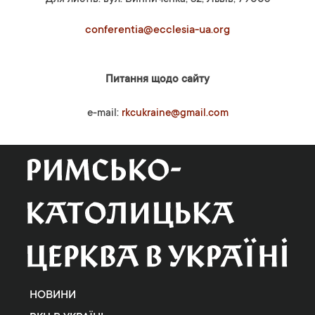
conferentia@ecclesia-ua.org
Питання щодо сайту
e-mail:
rkcukraine@gmail.com
НОВИНИ