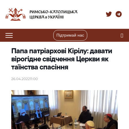
Підтримай нас
Папа патріархові Кірілу: давати
вірогідне свідчення Церкви як
таїнства спасіння
26.04.2022
11:00