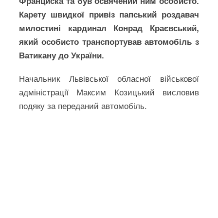
Франциска та був освячений ним особисто.
Карету швидкої привіз папський роздавач
милостині кардинал Конрад Краєвський,
який особисто транспортував автомобіль з
Ватикану до України.
Начальник Львівської обласної військової
адміністрації Максим Козицький висловив
подяку за переданий автомобіль.