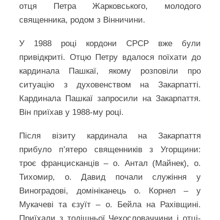
отця Петра Жарковського, молодого
священника, родом з Вінничини.
У 1988 році кордони СРСР вже були
привідкриті. Отцю Петру вдалося поїхати до
кардинала Пашкаї, якому розповіли про
ситуацію з духовенством на Закарпатті.
Кардинала Пашкаї запросили на Закарпаття.
Він приїхав у 1988-му році.
Після візиту кардинала на Закарпаття
прибуло п’ятеро священників з Угорщини:
троє францисканців – о. Антал (Майнек), о.
Тихомир, о. Давид почали служіння у
Виноградові, домініканець о. Корнел – у
Мукачеві та єзуїт – о. Бейла на Рахівщині.
Приїхали з тодішньої Чехословаччини і отці-