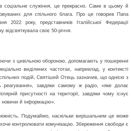
в соціальне служіння, це прекрасно. Саме в цьому й
товуваних для спільного блага. Про це говорив Папа
я 2022 року, представників Італійської Федерації
ку відсвяткувала своє 50-річчя.
цюючи з цивільною обороною, допомагають у поширенні
ціально виділених частотах, наприклад, у контексті
спільних подій, Святіший Отець зазначив, що однією з
ь реагування», завдяки самому ж радіо, «яке долає
ілярній присутності на території, завдяки чому існує
 новини й інформацію».
лежність. Подумаймо, наскільки вирішальним це може
 хоче контролювати комунікацію. Збереження свободи є