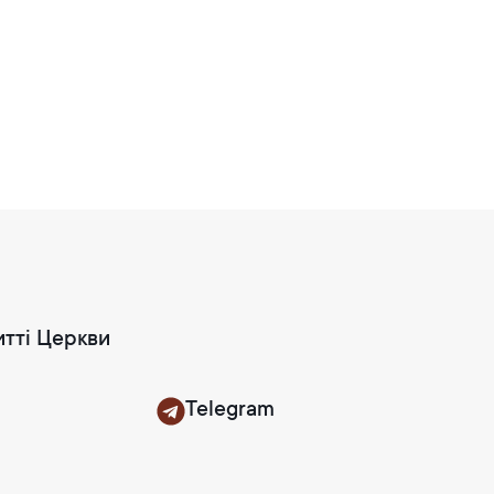
итті Церкви
Telegram