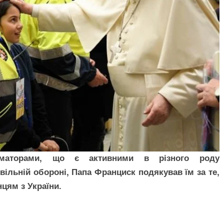
оаматорами, що є активними в різного роду
ільній обороні, Папа Франциск подякував їм за те,
цям з України.