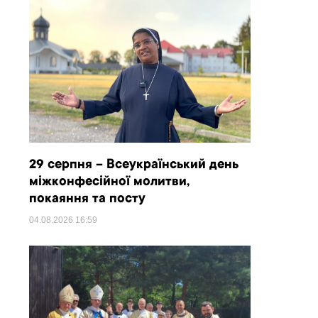
29 серпня – Всеукраїнський день
міжконфесійної молитви,
покаяння та посту
04.08.2026
16:59