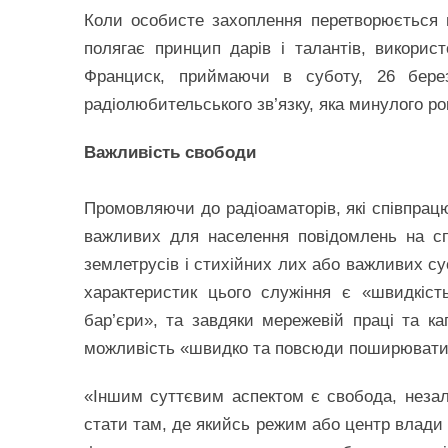
Коли особисте захоплення перетворюється 
полягає принцип дарів і талантів, викорис
Франциск, приймаючи в суботу, 26 березн
радіолюбительського зв’язку, яка минулого ро
Важливість свободи
Промовляючи до радіоаматорів, які співпра
важливих для населення повідомлень на спе
землетрусів і стихійних лих або важливих су
характеристик цього служіння є «швидкіст
бар’єри», та завдяки мережевій праці та кап
можливість «швидко та повсюди поширювати
«Іншим суттєвим аспектом є свобода, неза
стати там, де якийсь режим або центр влади