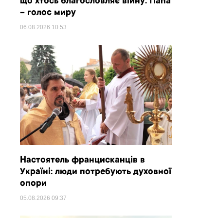
що хтось благословляє війну. Папа
– голос миру
06.08.2026
10:53
Настоятель францисканців в
Україні: люди потребують духовної
опори
05.08.2026
09:37