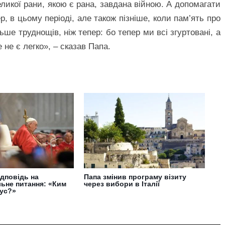
великої рани, якою є рана, завдана війною. А допомагати
р, в цьому періоді, але також пізніше, коли пам’ять про
ьше труднощів, ніж тепер: бо тепер ми всі згуртовані, а
не є легко», – сказав Папа.
ідповідь на
Папа змінив програму візиту
ьне питання: «Ким
через вибори в Італії
сус?»