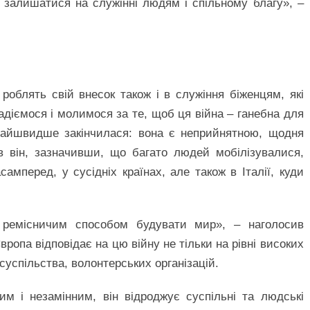
залишатися на служінні людям і спільному благу», –
роблять свій внесок також і в служіння біженцям, які
Надіємося і молимося за те, щоб ця війна – ганебна для
кнайшвидше закінчилася: вона є неприйнятною, щодня
в він, зазначивши, що багато людей мобілізувалися,
мперед, у сусідніх країнах, але також в Італії, куди
 ремісничим способом будувати мир», – наголосив
ропа відповідає на цю війну не тільки на рівні високих
 суспільства, волонтерських організацій.
м і незамінним, він відроджує суспільні та людські