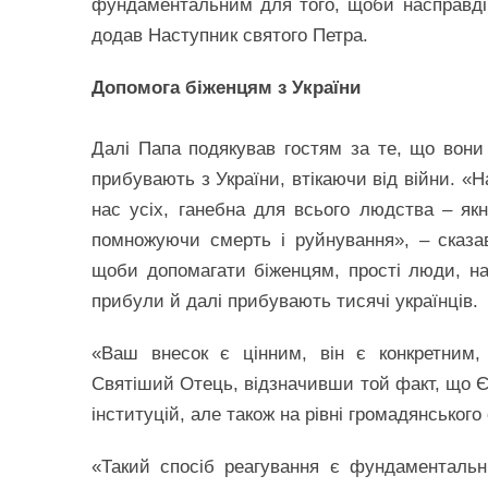
фундаментальним для того, щоби насправді 
додав Наступник святого Петра.
Допомога біженцям з України
Далі Папа подякував гостям за те, що вони 
прибувають з України, втікаючи від війни. «
нас усіх, ганебна для всього людства – я
помножуючи смерть і руйнування», – сказа
щоби допомагати біженцям, прості люди, наса
прибули й далі прибувають тисячі українців.
«Ваш внесок є цінним, він є конкретним,
Святіший Отець, відзначивши той факт, що Єв
інституцій, але також на рівні громадянського
«Такий спосіб реагування є фундаментальни