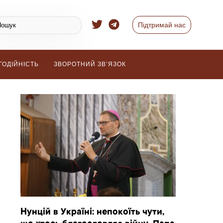
Підтримай нас
ГОДІЙНІСТЬ
ЗВОРОТНИЙ ЗВ’ЯЗОК
Нунцій в Україні: непокоїть чути,