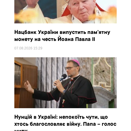
Нацбанк України випустить пам’ятну
монету на честь Йоана Павла II
07.08.2026
15:29
Нунцій в Україні: непокоїть чути, що
хтось благословляє війну. Папа – голос