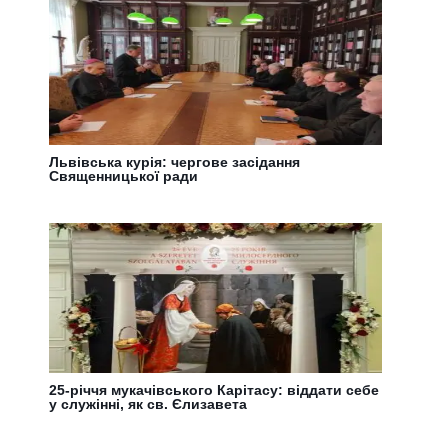
Львівська курія: чергове засідання
Священницької ради
25-річчя мукачівського Карітасу: віддати себе
у служінні, як св. Єлизавета