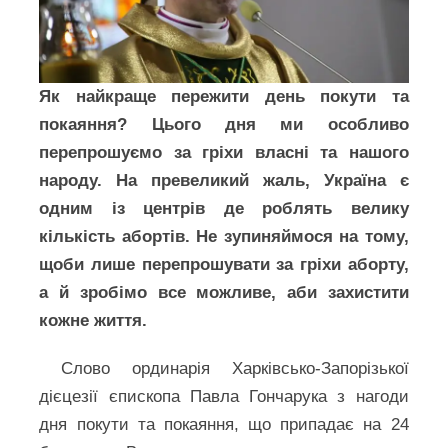
Як найкраще пережити день покути та
покаяння? Цього дня ми особливо
перепрошуємо за гріхи власні та нашого
народу. На превеликий жаль, Україна є
одним із центрів де роблять велику
кількість абортів. Не зупиняймося на тому,
щоби лише перепрошувати за гріхи аборту,
а й зробімо все можливе, аби захистити
кожне життя.
Слово ординарія Харківсько-Запорізької
дієцезії єпископа Павла Гончарука з нагоди
дня покути та покаяння, що припадає на 24