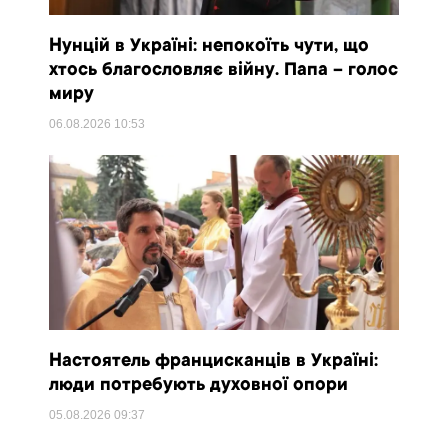
Нунцій в Україні: непокоїть чути, що
хтось благословляє війну. Папа – голос
миру
06.08.2026
10:53
Настоятель францисканців в Україні:
люди потребують духовної опори
05.08.2026
09:37